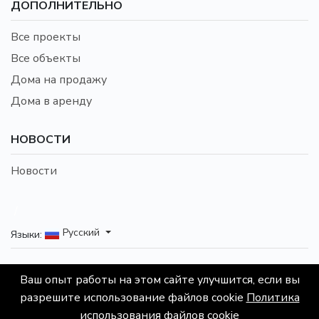
ДОПОЛНИТЕЛЬНО
Все проекты
Все объекты
Дома на продажу
Дома в аренду
НОВОСТИ
Новости
/
Русский
Языки:
© 2026 Все права защищены. Элитные Апартаменты
Ваш опыт работы на этом сайте улучшится, если вы
- Агентство недвижимости. Входит в Экосистему
разрешите использование файлов cookie
Политика
ФАНТАЗИС
использования файлов cookie
Предложения на нашем сайте не являются публичной